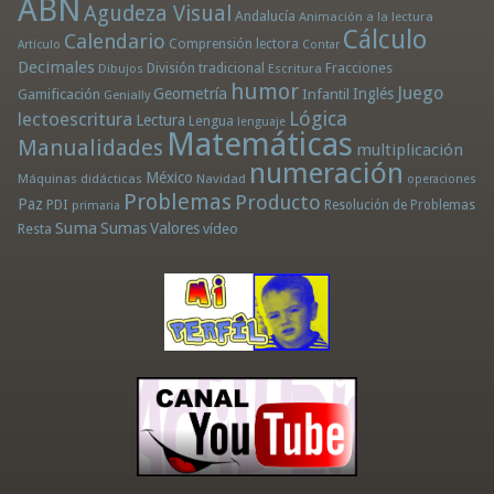
ABN
Agudeza Visual
Andalucía
Animación a la lectura
Cálculo
Calendario
Comprensión lectora
Artículo
Contar
Decimales
División tradicional
Fracciones
Dibujos
Escritura
humor
Juego
Geometría
Infantil
Inglés
Gamificación
Genially
Lógica
lectoescritura
Lectura
Lengua
lenguaje
Matemáticas
Manualidades
multiplicación
numeración
México
Máquinas didácticas
Navidad
operaciones
Problemas
Producto
Paz
PDI
Resolución de Problemas
primaria
Suma
Sumas
Valores
Resta
vídeo