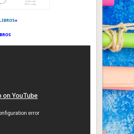
LIBROS
«
IBROS