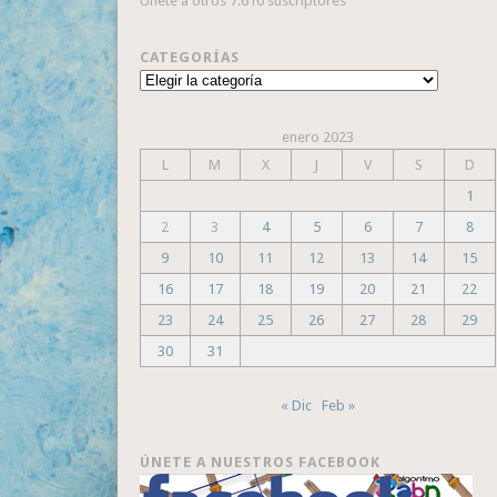
Únete a otros 7.610 suscriptores
CATEGORÍAS
Categorías
enero 2023
L
M
X
J
V
S
D
1
2
3
4
5
6
7
8
9
10
11
12
13
14
15
16
17
18
19
20
21
22
23
24
25
26
27
28
29
30
31
« Dic
Feb »
ÚNETE A NUESTROS FACEBOOK