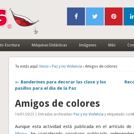
to-Escritura
Máquinas Didácticas
Imágenes
Más
Con
Tu estás aquí:
Inicio
›
Paz y no Violencia
› Amigos de colores
← Banderines para decorar las clase y los
Reco
pasillos para el día de la Paz
Amigos de colores
16/01/2023 | Entradas archivadas:
Paz y no Violencia
y etiquetado con
N
Aunque esta actividad está publicada en el artículo de
libro
«, he considerado oportuno publicarlo independie