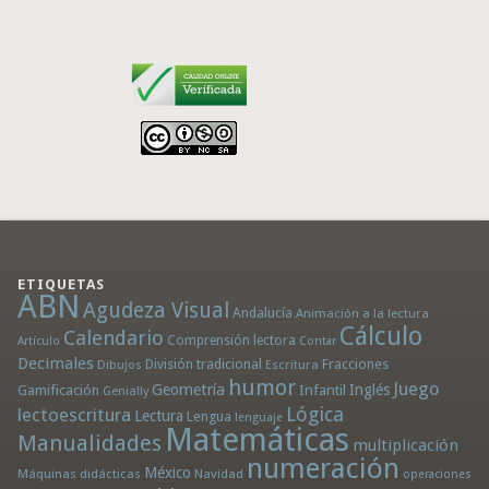
ETIQUETAS
ABN
Agudeza Visual
Andalucía
Animación a la lectura
Cálculo
Calendario
Comprensión lectora
Artículo
Contar
Decimales
División tradicional
Fracciones
Dibujos
Escritura
humor
Juego
Geometría
Infantil
Inglés
Gamificación
Genially
Lógica
lectoescritura
Lectura
Lengua
lenguaje
Matemáticas
Manualidades
multiplicación
numeración
México
Máquinas didácticas
Navidad
operaciones