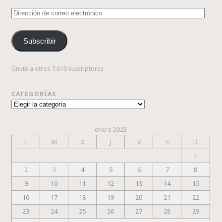
Dirección
de
correo
Subscribir
electrónico
Únete a otros 7.610 suscriptores
CATEGORÍAS
Categorías
enero 2023
L
M
X
J
V
S
D
1
2
3
4
5
6
7
8
9
10
11
12
13
14
15
16
17
18
19
20
21
22
23
24
25
26
27
28
29