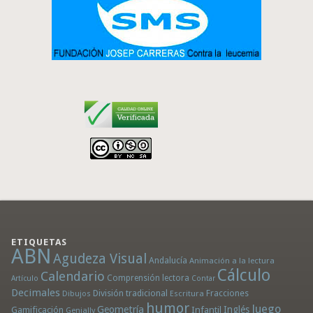
ETIQUETAS
ABN
Agudeza Visual
Andalucía
Animación a la lectura
Cálculo
Calendario
Comprensión lectora
Artículo
Contar
Decimales
División tradicional
Fracciones
Dibujos
Escritura
humor
Juego
Geometría
Infantil
Inglés
Gamificación
Genially