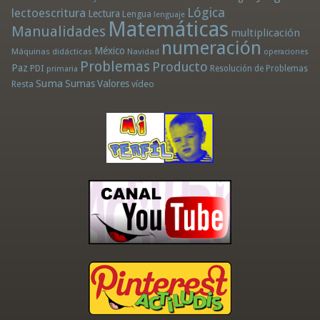
Lógica
lectoescritura
Lectura
Lengua
lenguaje
Matemáticas
Manualidades
multiplicación
numeración
México
Máquinas didácticas
Navidad
operaciones
Problemas
Producto
Paz
PDI
Resolución de Problemas
primaria
Suma
Sumas
Valores
Resta
vídeo