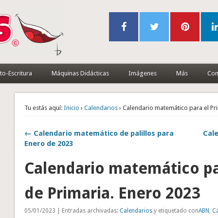
to-Escritura
Máquinas Didácticas
Imágenes
Más
Con
Tu estás aquí:
Inicio
›
Calendarios
› Calendario matemático para el Pri
← Calendario matemático de palillos para
Cal
Enero de 2023
Calendario matemático par
de Primaria. Enero 2023
05/01/2023 | Entradas archivadas:
Calendarios
y etiquetado con
ABN
,
C