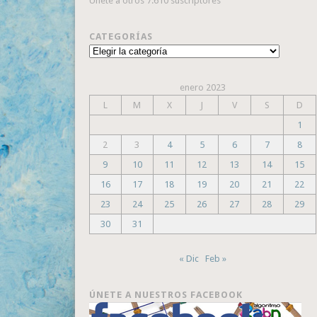
Únete a otros 7.610 suscriptores
CATEGORÍAS
Categorías
enero 2023
L
M
X
J
V
S
D
1
2
3
4
5
6
7
8
9
10
11
12
13
14
15
16
17
18
19
20
21
22
23
24
25
26
27
28
29
30
31
« Dic
Feb »
ÚNETE A NUESTROS FACEBOOK