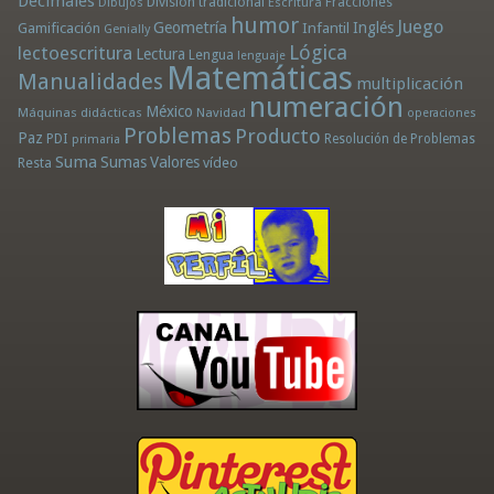
Decimales
División tradicional
Fracciones
Dibujos
Escritura
humor
Juego
Geometría
Infantil
Inglés
Gamificación
Genially
Lógica
lectoescritura
Lectura
Lengua
lenguaje
Matemáticas
Manualidades
multiplicación
numeración
México
Máquinas didácticas
Navidad
operaciones
Problemas
Producto
Paz
PDI
Resolución de Problemas
primaria
Suma
Sumas
Valores
Resta
vídeo