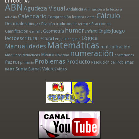
ETIQUETAS
ABN
Agudeza Visual
Andalucía
Animación a la lectura
Cálculo
Calendario
Comprensión lectora
Artículo
Contar
Decimales
División tradicional
Fracciones
Dibujos
Escritura
humor
Juego
Geometría
Infantil
Inglés
Gamificación
Genially
Lógica
lectoescritura
Lectura
Lengua
lenguaje
Matemáticas
Manualidades
multiplicación
numeración
México
Máquinas didácticas
Navidad
operaciones
Problemas
Producto
Paz
PDI
Resolución de Problemas
primaria
Suma
Sumas
Valores
Resta
vídeo