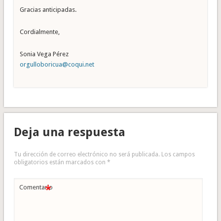
Gracias anticipadas.
Cordialmente,
Sonia Vega Pérez
orgulloboricua@coqui.net
Deja una respuesta
Tu dirección de correo electrónico no será publicada.
Los campos
obligatorios están marcados con
*
*
Comentario