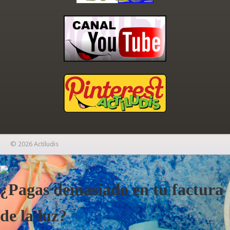
© 2026 Actiludis
×
¿Pagas demasiado en tu factura
de la luz?