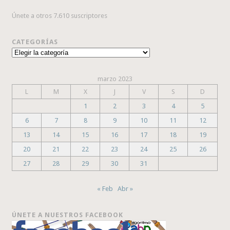
Únete a otros 7.610 suscriptores
CATEGORÍAS
Categorías
marzo 2023
L
M
X
J
V
S
D
1
2
3
4
5
6
7
8
9
10
11
12
13
14
15
16
17
18
19
20
21
22
23
24
25
26
27
28
29
30
31
« Feb
Abr »
ÚNETE A NUESTROS FACEBOOK