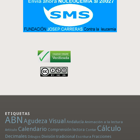
ETIQUETAS
ABN
Agudeza Visual
Andalucía
Animación a la lectura
Cálculo
Calendario
Comprensión lectora
Artículo
Contar
Decimales
División tradicional
Fracciones
Dibujos
Escritura