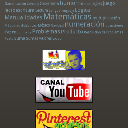
humor
Juego
Geometría
Infantil
Inglés
Gamificación
Genially
Lógica
lectoescritura
Lectura
Lengua
lenguaje
Matemáticas
Manualidades
multiplicación
numeración
México
Máquinas didácticas
Navidad
operaciones
Problemas
Producto
Paz
PDI
Resolución de Problemas
primaria
Suma
Sumas
Valores
Resta
vídeo