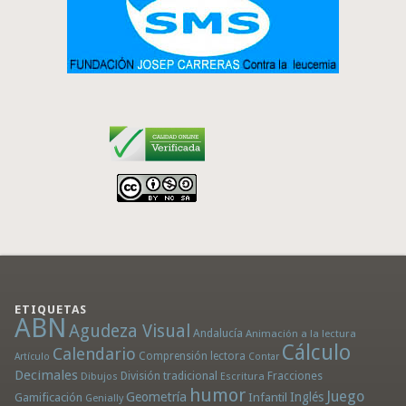
ETIQUETAS
ABN
Agudeza Visual
Andalucía
Animación a la lectura
Cálculo
Calendario
Comprensión lectora
Artículo
Contar
Decimales
División tradicional
Fracciones
Dibujos
Escritura
humor
Juego
Geometría
Infantil
Inglés
Gamificación
Genially