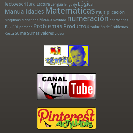
Lógica
lectoescritura
Lectura
Lengua
lenguaje
Matemáticas
Manualidades
multiplicación
numeración
México
Máquinas didácticas
Navidad
operaciones
Problemas
Producto
Paz
PDI
Resolución de Problemas
primaria
Suma
Sumas
Valores
Resta
vídeo