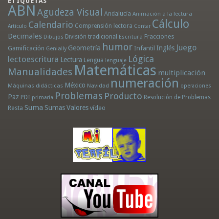
ETIQUETAS
ABN
Agudeza Visual
Andalucía
Animación a la lectura
Cálculo
Calendario
Comprensión lectora
Artículo
Contar
Decimales
División tradicional
Fracciones
Dibujos
Escritura
humor
Juego
Geometría
Infantil
Inglés
Gamificación
Genially
Lógica
lectoescritura
Lectura
Lengua
lenguaje
Matemáticas
Manualidades
multiplicación
numeración
México
Máquinas didácticas
Navidad
operaciones
Problemas
Producto
Paz
PDI
Resolución de Problemas
primaria
Suma
Sumas
Valores
Resta
vídeo