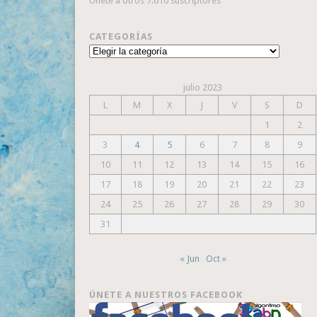
Únete a otros 7.610 suscriptores
CATEGORÍAS
Categorías
julio 2023
L
M
X
J
V
S
D
1
2
3
4
5
6
7
8
9
10
11
12
13
14
15
16
17
18
19
20
21
22
23
24
25
26
27
28
29
30
31
« Jun
Oct »
ÚNETE A NUESTROS FACEBOOK