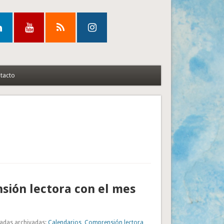
tacto
ión lectora con el mes
adas archivadas:
Calendarios
,
Comprensión lectora