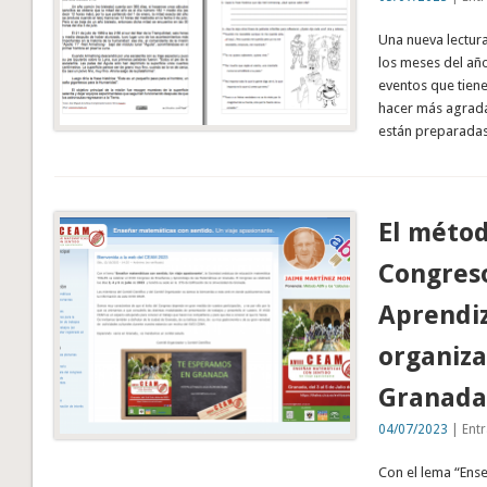
Una nueva lectur
los meses del año.
eventos que tien
hacer más agrada
están preparadas 
El métod
Congres
Aprendiz
organiz
Granada
04/07/2023
| Entr
Con el lema “Ense