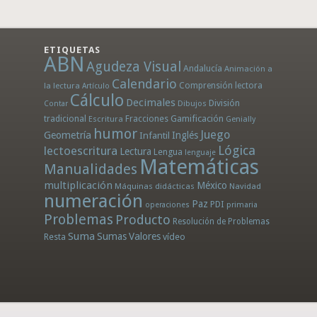
ETIQUETAS
ABN
Agudeza Visual
Andalucía
Animación a
Calendario
la lectura
Comprensión lectora
Artículo
Cálculo
Decimales
División
Dibujos
Contar
tradicional
Fracciones
Gamificación
Escritura
Genially
humor
Juego
Geometría
Infantil
Inglés
Lógica
lectoescritura
Lectura
Lengua
lenguaje
Matemáticas
Manualidades
multiplicación
México
Máquinas didácticas
Navidad
numeración
Paz
PDI
operaciones
primaria
Problemas
Producto
Resolución de Problemas
Suma
Sumas
Valores
Resta
vídeo