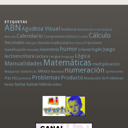
ETIQUETAS
ABN
Agudeza Visual
Andalucía
Animación a la lectura
Cálculo
Calendario
Comprensión lectora
Artículo
Contar
Decimales
División tradicional
Fracciones
Dibujos
Escritura
humor
Juego
Geometría
Infantil
Inglés
Gamificación
Genially
Lógica
lectoescritura
Lectura
Lengua
lenguaje
Matemáticas
Manualidades
multiplicación
numeración
México
Máquinas didácticas
Navidad
operaciones
Problemas
Producto
Paz
PDI
Resolución de Problemas
primaria
Suma
Sumas
Valores
Resta
vídeo