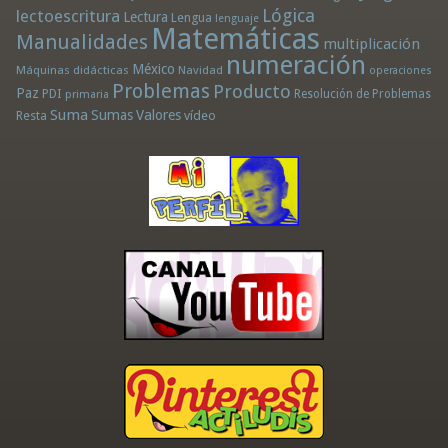
Lógica
lectoescritura
Lectura
Lengua
lenguaje
Matemáticas
Manualidades
multiplicación
numeración
México
Máquinas didácticas
Navidad
operaciones
Problemas
Producto
Paz
PDI
Resolución de Problemas
primaria
Suma
Sumas
Valores
Resta
vídeo