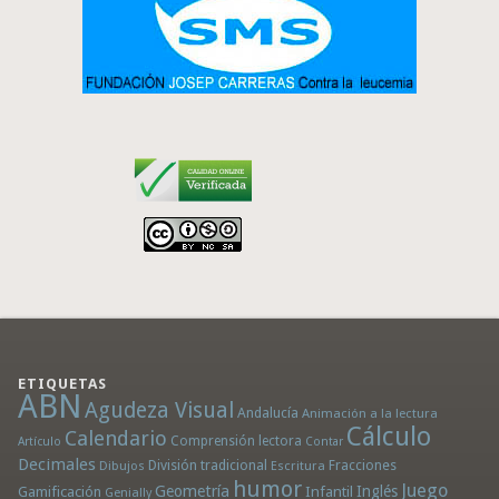
ETIQUETAS
ABN
Agudeza Visual
Andalucía
Animación a la lectura
Cálculo
Calendario
Comprensión lectora
Artículo
Contar
Decimales
División tradicional
Fracciones
Dibujos
Escritura
humor
Juego
Geometría
Infantil
Inglés
Gamificación
Genially