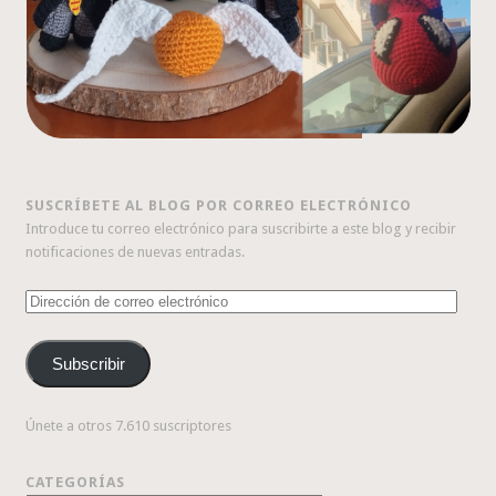
SUSCRÍBETE AL BLOG POR CORREO ELECTRÓNICO
Introduce tu correo electrónico para suscribirte a este blog y recibir
notificaciones de nuevas entradas.
Dirección
de
correo
Subscribir
electrónico
Únete a otros 7.610 suscriptores
CATEGORÍAS