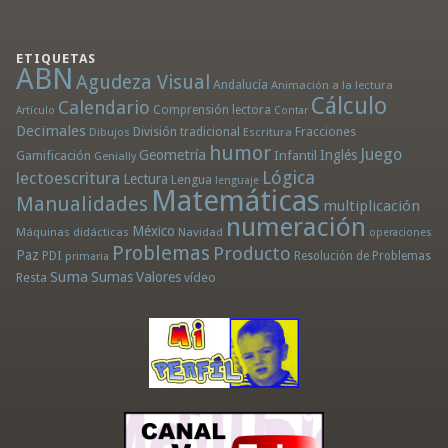
ETIQUETAS
ABN
Agudeza Visual
Andalucía
Animación a la lectura
Cálculo
Calendario
Comprensión lectora
Artículo
Contar
Decimales
División tradicional
Fracciones
Dibujos
Escritura
humor
Juego
Geometría
Infantil
Inglés
Gamificación
Genially
Lógica
lectoescritura
Lectura
Lengua
lenguaje
Matemáticas
Manualidades
multiplicación
numeración
México
Máquinas didácticas
Navidad
operaciones
Problemas
Producto
Paz
PDI
Resolución de Problemas
primaria
Suma
Sumas
Valores
Resta
vídeo