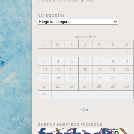
Únete a otros 7.610 suscriptores
CATEGORÍAS
Categorías
agosto 2026
L
M
X
J
V
S
D
1
2
3
4
5
6
7
8
9
10
11
12
13
14
15
16
17
18
19
20
21
22
23
24
25
26
27
28
29
30
31
« Abr
ÚNETE A NUESTROS FACEBOOK