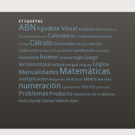
ETIQUETAS
ABN
Agudeza Visual
Andalucía
Animación a
Calendario
la lectura
Comprensión lectora
Artículo
Cálculo
Decimales
División
Dibujos
Contar
tradicional
Fracciones
Gamificación
Escritura
Genially
humor
Juego
Geometría
Infantil
Inglés
Lógica
lectoescritura
Lectura
Lengua
lenguaje
Matemáticas
Manualidades
multiplicación
México
Máquinas didácticas
Navidad
numeración
Paz
PDI
operaciones
primaria
Problemas
Producto
Resolución de Problemas
Suma
Sumas
Valores
Resta
vídeo