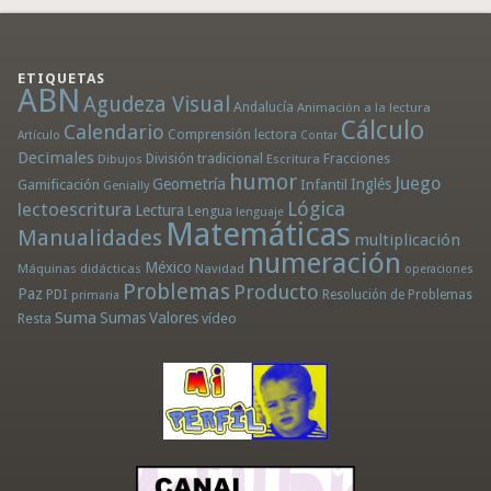
ETIQUETAS
ABN
Agudeza Visual
Andalucía
Animación a la lectura
Cálculo
Calendario
Comprensión lectora
Artículo
Contar
Decimales
División tradicional
Fracciones
Dibujos
Escritura
humor
Juego
Geometría
Infantil
Inglés
Gamificación
Genially
Lógica
lectoescritura
Lectura
Lengua
lenguaje
Matemáticas
Manualidades
multiplicación
numeración
México
Máquinas didácticas
Navidad
operaciones
Problemas
Producto
Paz
PDI
Resolución de Problemas
primaria
Suma
Sumas
Valores
Resta
vídeo