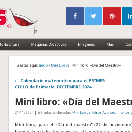
to-Escritura
Máquinas Didácticas
Imágenes
Más
Con
Tu estás aquí:
Inicio
›
Mini Libros
› Mini libro: «Día del Maestro»
← Calendario matemático para el PRIMER
CICLO de Primaria. DICIEMBRE 2024
Mini libro: «Día del Maest
21/11/2024 | Entradas archivadas:
Mini Libros
,
Otros Acontecimientos
y
Mini libro, para el «Día del maestro” (27 de noviembr
homenaje a todos los maestros. Al imprimirlo asegúrate q