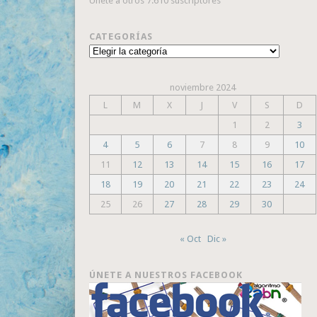
Únete a otros 7.610 suscriptores
CATEGORÍAS
Categorías
noviembre 2024
L
M
X
J
V
S
D
1
2
3
4
5
6
7
8
9
10
11
12
13
14
15
16
17
18
19
20
21
22
23
24
25
26
27
28
29
30
« Oct
Dic »
ÚNETE A NUESTROS FACEBOOK