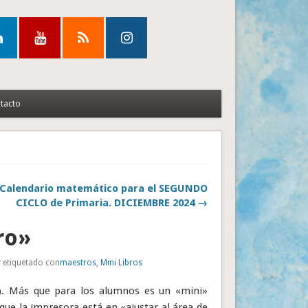
tacto
Calendario matemático para el SEGUNDO
CICLO de Primaria. DICIEMBRE 2024 →
ro»
 etiquetado con
maestros
,
Mini Libros
e). Más que para los alumnos es un «mini»
ue la impresora está en «ajustar al área de