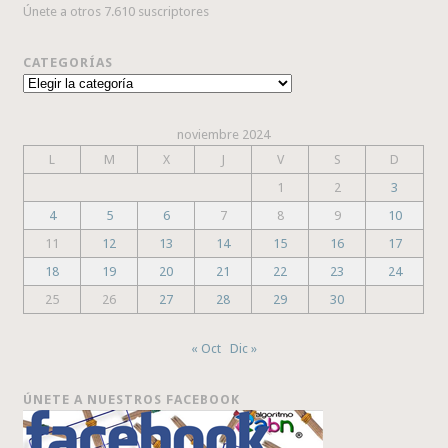
Únete a otros 7.610 suscriptores
CATEGORÍAS
Categorías
noviembre 2024
L
M
X
J
V
S
D
1
2
3
4
5
6
7
8
9
10
11
12
13
14
15
16
17
18
19
20
21
22
23
24
25
26
27
28
29
30
« Oct
Dic »
ÚNETE A NUESTROS FACEBOOK