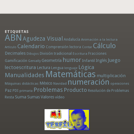
ETIQUETAS
ABN
Agudeza Visual
Andalucía
Animación a la lectura
Cálculo
Calendario
Comprensión lectora
Artículo
Contar
Decimales
División tradicional
Fracciones
Dibujos
Escritura
humor
Juego
Geometría
Infantil
Inglés
Gamificación
Genially
Lógica
lectoescritura
Lectura
Lengua
lenguaje
Matemáticas
Manualidades
multiplicación
numeración
México
Máquinas didácticas
Navidad
operaciones
Problemas
Producto
Paz
PDI
Resolución de Problemas
primaria
Suma
Sumas
Valores
Resta
vídeo