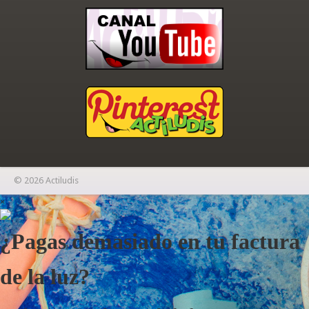
© 2026 Actiludis
×
¿Pagas demasiado en tu factura
de la luz?