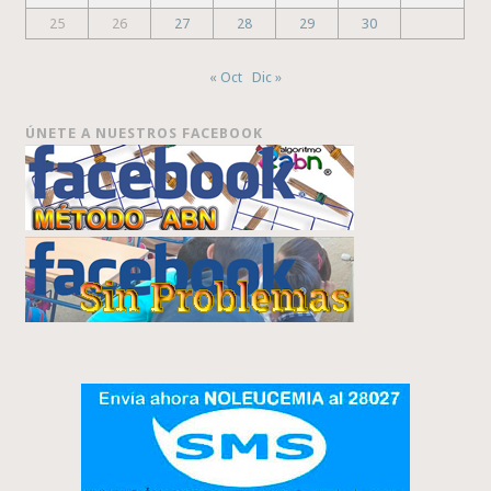
25
26
27
28
29
30
« Oct
Dic »
ÚNETE A NUESTROS FACEBOOK