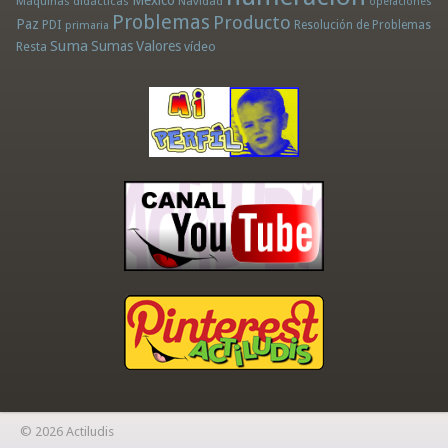
México
Máquinas didácticas
Navidad
operaciones
Problemas
Producto
Paz
PDI
Resolución de Problemas
primaria
Suma
Sumas
Valores
Resta
vídeo
© 2026 Actiludis