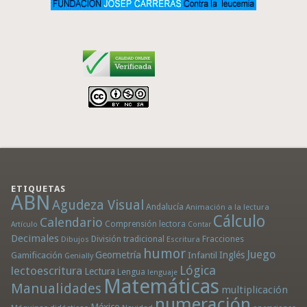
ETIQUETAS
ABN
Agudeza Visual
Andalucía
Animación a la lectura
Cálculo
Calendario
Comprensión lectora
Artículo
Contar
Decimales
División tradicional
Fracciones
Dibujos
Escritura
humor
Juego
Geometría
Infantil
Inglés
Gamificación
Genially
Lógica
lectoescritura
Lectura
Lengua
lenguaje
Matemáticas
Manualidades
multiplicación
numeración