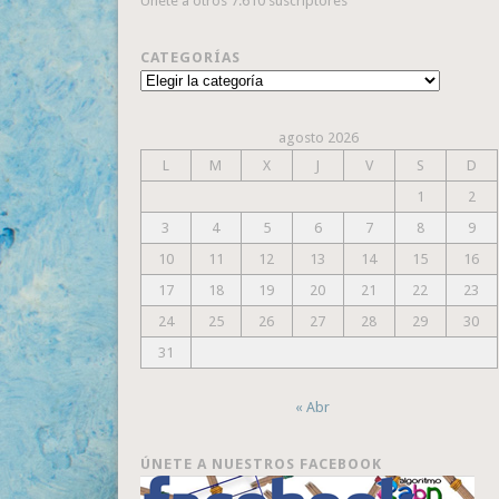
Únete a otros 7.610 suscriptores
CATEGORÍAS
Categorías
agosto 2026
L
M
X
J
V
S
D
1
2
3
4
5
6
7
8
9
10
11
12
13
14
15
16
17
18
19
20
21
22
23
24
25
26
27
28
29
30
31
« Abr
ÚNETE A NUESTROS FACEBOOK