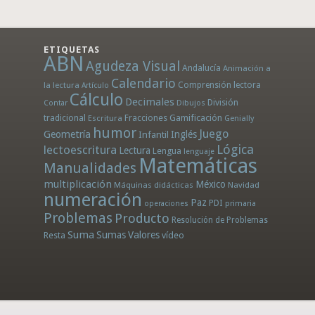
ETIQUETAS
ABN
Agudeza Visual
Andalucía
Animación a
Calendario
la lectura
Comprensión lectora
Artículo
Cálculo
Decimales
División
Dibujos
Contar
tradicional
Fracciones
Gamificación
Escritura
Genially
humor
Juego
Geometría
Infantil
Inglés
Lógica
lectoescritura
Lectura
Lengua
lenguaje
Matemáticas
Manualidades
multiplicación
México
Máquinas didácticas
Navidad
numeración
Paz
PDI
operaciones
primaria
Problemas
Producto
Resolución de Problemas
Suma
Sumas
Valores
Resta
vídeo