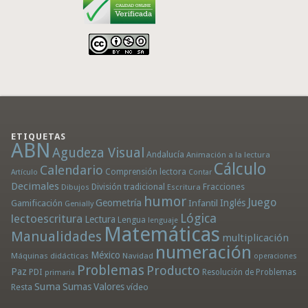
ETIQUETAS
ABN
Agudeza Visual
Andalucía
Animación a la lectura
Cálculo
Calendario
Comprensión lectora
Artículo
Contar
Decimales
División tradicional
Fracciones
Dibujos
Escritura
humor
Juego
Geometría
Infantil
Inglés
Gamificación
Genially
Lógica
lectoescritura
Lectura
Lengua
lenguaje
Matemáticas
Manualidades
multiplicación
numeración
México
Máquinas didácticas
Navidad
operaciones
Problemas
Producto
Paz
PDI
Resolución de Problemas
primaria
Suma
Sumas
Valores
Resta
vídeo