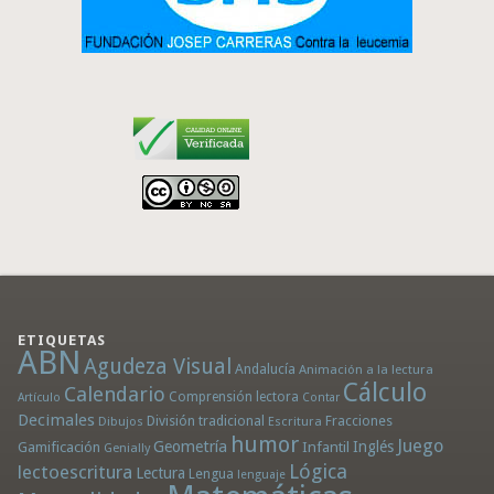
ETIQUETAS
ABN
Agudeza Visual
Andalucía
Animación a la lectura
Cálculo
Calendario
Comprensión lectora
Artículo
Contar
Decimales
División tradicional
Fracciones
Dibujos
Escritura
humor
Juego
Geometría
Infantil
Inglés
Gamificación
Genially
Lógica
lectoescritura
Lectura
Lengua
lenguaje