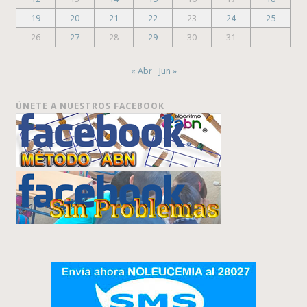
19
20
21
22
23
24
25
26
27
28
29
30
31
« Abr
Jun »
ÚNETE A NUESTROS FACEBOOK