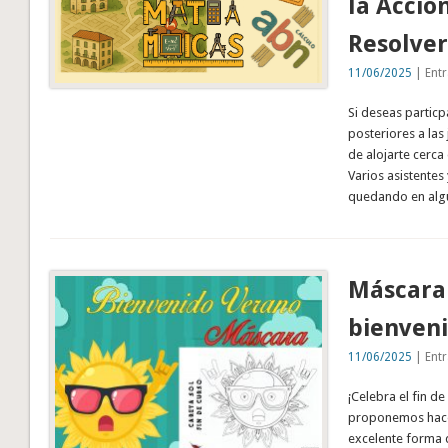
la Acció
Resolver
11/06/2025
| Entr
Si deseas particpa
posteriores a las
de alojarte cerca
Varios asistentes
quedando en algu
Máscara 
bienveni
11/06/2025
| Entr
¡Celebra el fin d
proponemos hacer
excelente forma d