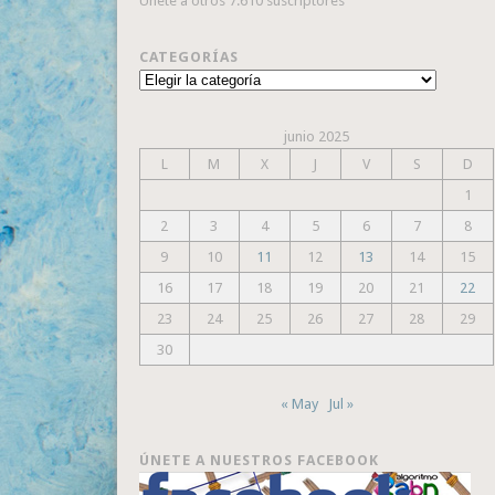
Únete a otros 7.610 suscriptores
CATEGORÍAS
Categorías
junio 2025
L
M
X
J
V
S
D
1
2
3
4
5
6
7
8
9
10
11
12
13
14
15
16
17
18
19
20
21
22
23
24
25
26
27
28
29
30
« May
Jul »
ÚNETE A NUESTROS FACEBOOK