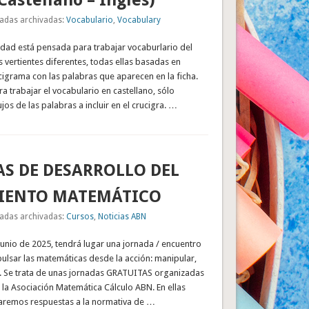
Castellano – Inglés)
adas archivadas:
Vocabulario
,
Vocabulary
vidad está pensada para trabajar vocaburlario del
 vertientes diferentes, todas ellas basadas en
igrama con las palabras que aparecen en la ficha.
ra trabajar el vocabulario en castellano, sólo
jos de las palabras a incluir en el crucigra. …
S DE DESARROLLO DEL
IENTO MATEMÁTICO
adas archivadas:
Cursos
,
Noticias ABN
junio de 2025, tendrá lugar una jornada / encuentro
mpulsar las matemáticas desde la acción: manipular,
». Se trata de unas jornadas GRATUITAS organizadas
r la Asociación Matemática Cálculo ABN. En ellas
aremos respuestas a la normativa de …