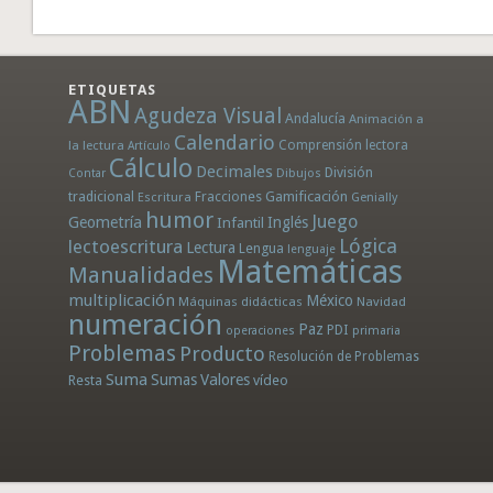
ETIQUETAS
ABN
Agudeza Visual
Andalucía
Animación a
Calendario
la lectura
Comprensión lectora
Artículo
Cálculo
Decimales
División
Dibujos
Contar
tradicional
Fracciones
Gamificación
Escritura
Genially
humor
Juego
Geometría
Infantil
Inglés
Lógica
lectoescritura
Lectura
Lengua
lenguaje
Matemáticas
Manualidades
multiplicación
México
Máquinas didácticas
Navidad
numeración
Paz
PDI
operaciones
primaria
Problemas
Producto
Resolución de Problemas
Suma
Sumas
Valores
Resta
vídeo