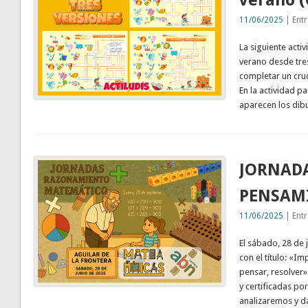
verano (
11/06/2025
| Entr
La siguiente acti
verano desde tres
completar un cruc
En la actividad pa
aparecen los dibu
JORNADA
PENSAM
11/06/2025
| Entr
El sábado, 28 de 
con el título: «I
pensar, resolver
y certificadas po
analizaremos y d