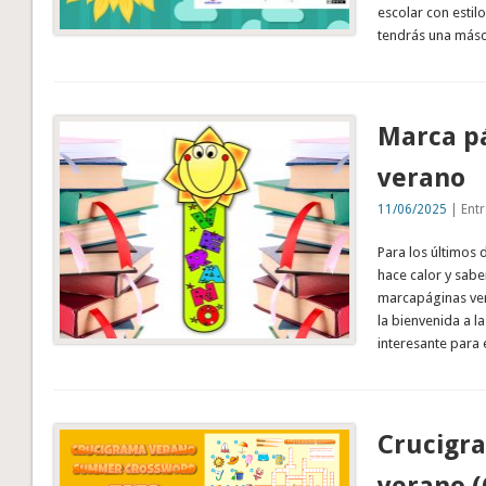
escolar con estil
tendrás una másc
Marca pá
verano
11/06/2025
| Entr
Para los últimos 
hace calor y sab
marcapáginas ve
la bienvenida a l
interesante para
Crucigra