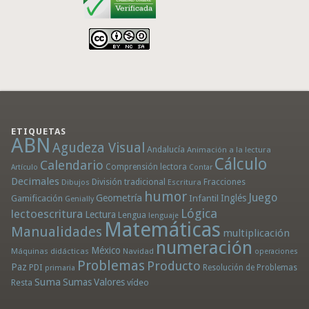
ETIQUETAS
ABN
Agudeza Visual
Andalucía
Animación a la lectura
Cálculo
Calendario
Comprensión lectora
Artículo
Contar
Decimales
División tradicional
Fracciones
Dibujos
Escritura
humor
Juego
Geometría
Infantil
Inglés
Gamificación
Genially
Lógica
lectoescritura
Lectura
Lengua
lenguaje
Matemáticas
Manualidades
multiplicación
numeración
México
Máquinas didácticas
Navidad
operaciones
Problemas
Producto
Paz
PDI
Resolución de Problemas
primaria
Suma
Sumas
Valores
Resta
vídeo