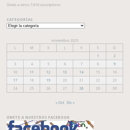
Únete a otros 7.610 suscriptores
CATEGORÍAS
Categorías
noviembre 2025
L
M
X
J
V
S
D
1
2
3
4
5
6
7
8
9
10
11
12
13
14
15
16
17
18
19
20
21
22
23
24
25
26
27
28
29
30
« Oct
Dic »
ÚNETE A NUESTROS FACEBOOK