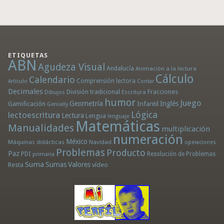
ETIQUETAS
ABN
Agudeza Visual
Andalucía
Animación a la lectura
Cálculo
Calendario
Comprensión lectora
Artículo
Contar
Decimales
División tradicional
Fracciones
Dibujos
Escritura
humor
Juego
Geometría
Infantil
Inglés
Gamificación
Genially
Lógica
lectoescritura
Lectura
Lengua
lenguaje
Matemáticas
Manualidades
multiplicación
numeración
México
Máquinas didácticas
Navidad
operaciones
Problemas
Producto
Paz
PDI
Resolución de Problemas
primaria
Suma
Sumas
Valores
Resta
vídeo