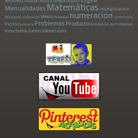
Lógica
lectoescritura
Lectura
Lengua
lenguaje
Matemáticas
Manualidades
multiplicación
numeración
México
Máquinas didácticas
Navidad
operaciones
Problemas
Producto
Paz
PDI
Resolución de Problemas
primaria
Suma
Sumas
Valores
Resta
vídeo