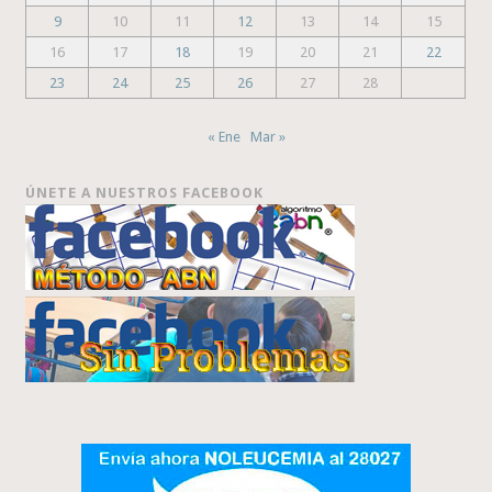
9
10
11
12
13
14
15
16
17
18
19
20
21
22
23
24
25
26
27
28
« Ene
Mar »
ÚNETE A NUESTROS FACEBOOK