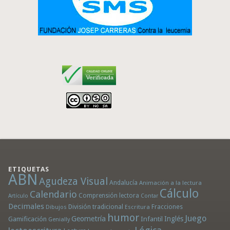
ETIQUETAS
ABN
Agudeza Visual
Andalucía
Animación a la lectura
Cálculo
Calendario
Comprensión lectora
Artículo
Contar
Decimales
División tradicional
Fracciones
Dibujos
Escritura
humor
Juego
Geometría
Infantil
Inglés
Gamificación
Genially