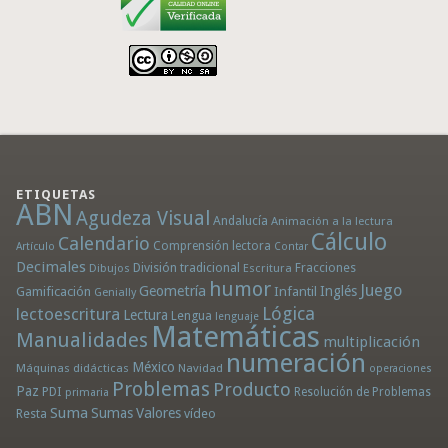
ETIQUETAS
ABN
Agudeza Visual
Andalucía
Animación a la lectura
Cálculo
Calendario
Comprensión lectora
Artículo
Contar
Decimales
División tradicional
Fracciones
Dibujos
Escritura
humor
Juego
Geometría
Infantil
Inglés
Gamificación
Genially
Lógica
lectoescritura
Lectura
Lengua
lenguaje
Matemáticas
Manualidades
multiplicación
numeración
México
Máquinas didácticas
Navidad
operaciones
Problemas
Producto
Paz
PDI
Resolución de Problemas
primaria
Suma
Sumas
Valores
Resta
vídeo