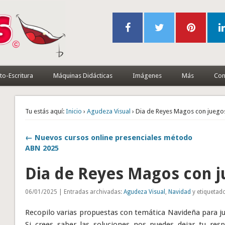
to-Escritura
Máquinas Didácticas
Imágenes
Más
Con
Tu estás aquí:
Inicio
›
Agudeza Visual
› Dia de Reyes Magos con juego
← Nuevos cursos online presenciales método
ABN 2025
Dia de Reyes Magos con j
06/01/2025 | Entradas archivadas:
Agudeza Visual
,
Navidad
y etiquetad
Recopilo varias propuestas con temática Navideña para jug
Si crees saber las soluciones nos puedes dejar tu res