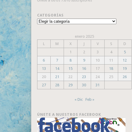
Únete a otros 7.610 suscriptores
CATEGORÍAS
Categorías
enero 2025
L
M
X
J
V
S
D
1
2
3
4
5
6
7
8
9
10
11
12
13
14
15
16
17
18
19
20
21
22
23
24
25
26
27
28
29
30
31
« Dic
Feb »
ÚNETE A NUESTROS FACEBOOK