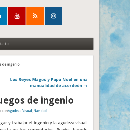
tacto
s de ingenio
Los Reyes Magos y Papá Noel en una
manualidad de acordeón →
uegos de ingenio
o con
Agudeza Visual
,
Navidad
ar y trabajar el ingenio y la agudeza visual.
puesta en los comentarios. Puedes hacerlo