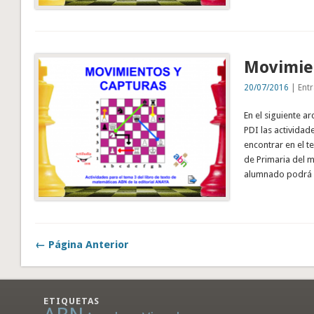
Movimie
20/07/2016
| Entr
En el siguiente a
PDI las activida
encontrar en el t
de Primaria del m
alumnado podrá u
← Página Anterior
ETIQUETAS