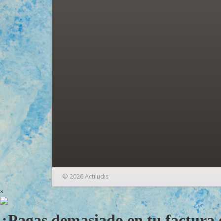
© 2026 Actiludis
×
¿Pagas demasiado en tu factura d