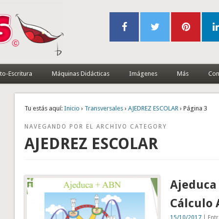
to-Escritura
Máquinas Didácticas
Imágenes
Más
Con
Tu estás aquí:
Inicio
›
Transversales
›
AJEDREZ ESCOLAR
› Página 3
NAVEGANDO POR EL ARCHIVO CATEGORY
AJEDREZ ESCOLAR
Ajeduca 
Cálculo
15/10/2017
| Entr