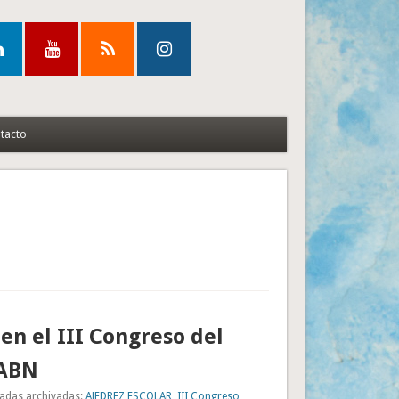
tacto
en el III Congreso del
 ABN
adas archivadas:
AJEDREZ ESCOLAR
,
III Congreso