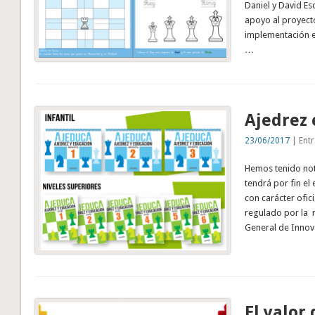
Daniel y David Es
apoyo al proyect
implementación e
…
Ajedrez 
23/06/2017
| Entr
Hemos tenido noti
tendrá por fin e
con carácter ofic
regulado por la r
General de Inno
El valor 