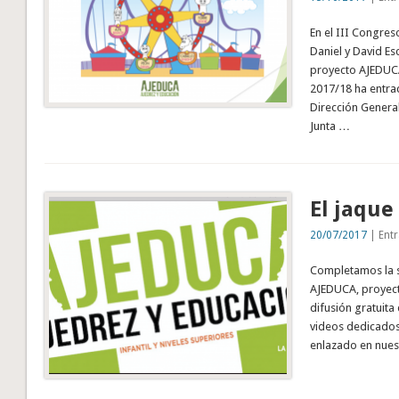
En el III Congre
Daniel y David E
proyecto AJEDUCA
2017/18 ha entra
Dirección General
Junta …
El jaque
20/07/2017
| Entr
Completamos la s
AJEDUCA, proyect
difusión gratuita
videos dedicados
enlazado en nuest