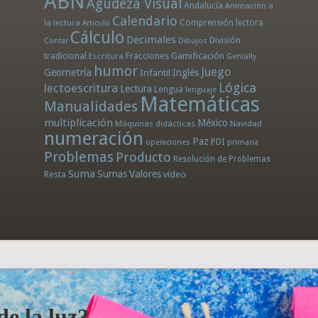
ABN
Agudeza Visual
Andalucía
Animación a
Calendario
la lectura
Comprensión lectora
Artículo
Cálculo
Decimales
División
Dibujos
Contar
tradicional
Fracciones
Gamificación
Escritura
Genially
humor
Juego
Geometría
Infantil
Inglés
Lógica
lectoescritura
Lectura
Lengua
lenguaje
Matemáticas
Manualidades
multiplicación
México
Máquinas didácticas
Navidad
numeración
Paz
PDI
operaciones
primaria
Problemas
Producto
Resolución de Problemas
Suma
Sumas
Valores
Resta
vídeo
e la luz?