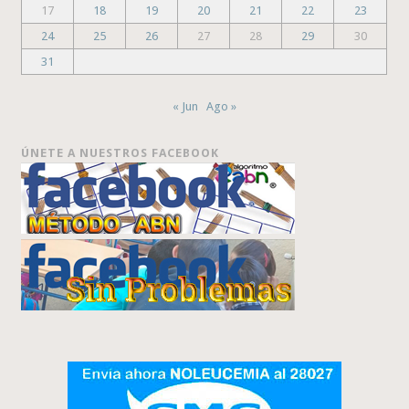
17
18
19
20
21
22
23
24
25
26
27
28
29
30
31
« Jun
Ago »
ÚNETE A NUESTROS FACEBOOK