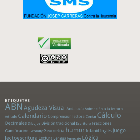
ETIQUETAS
ABN
Agudeza Visual
Andalucía
Animación a la lectura
Cálculo
Calendario
Comprensión lectora
Artículo
Contar
Decimales
División tradicional
Fracciones
Dibujos
Escritura
humor
Juego
Geometría
Infantil
Inglés
Gamificación
Genially
Lógica
lectoescritura
Lectura
Lengua
lenguaje