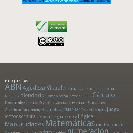
ETIQUETAS
ABN
Agudeza Visual
Andalucía
Animación a la lectura
Cálculo
Calendario
Comprensión lectora
Artículo
Contar
Decimales
División tradicional
Fracciones
Dibujos
Escritura
humor
Juego
Geometría
Infantil
Inglés
Gamificación
Genially
Lógica
lectoescritura
Lectura
Lengua
lenguaje
Matemáticas
Manualidades
multiplicación
numeración
México
Máquinas didácticas
Navidad
operaciones