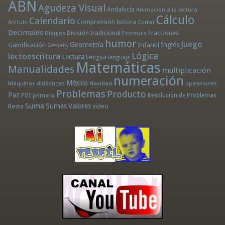
ABN
Agudeza Visual
Andalucía
Animación a la lectura
Cálculo
Calendario
Comprensión lectora
Artículo
Contar
Decimales
División tradicional
Fracciones
Dibujos
Escritura
humor
Juego
Geometría
Infantil
Inglés
Gamificación
Genially
Lógica
lectoescritura
Lectura
Lengua
lenguaje
Matemáticas
Manualidades
multiplicación
numeración
México
Máquinas didácticas
Navidad
operaciones
Problemas
Producto
Paz
PDI
Resolución de Problemas
primaria
Suma
Sumas
Valores
Resta
vídeo