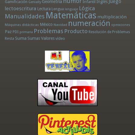
humor
Juego
Geometría
Infantil
Inglés
Gamificación
Genially
Lógica
lectoescritura
Lectura
Lengua
lenguaje
Matemáticas
Manualidades
multiplicación
numeración
México
Máquinas didácticas
Navidad
operaciones
Problemas
Producto
Paz
PDI
Resolución de Problemas
primaria
Suma
Sumas
Valores
Resta
vídeo