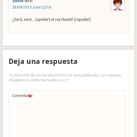
Silvia
dice:
26/09/2015 a las 22:18
¿Será, será…[spoiler] el rey David? [/spoiler]
Deja una respuesta
Tu dirección de correo electrónico no será publicada.
Los campos
obligatorios están marcados con
*
*
Comentario