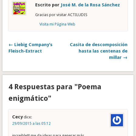
Escrito por
José M. de la Rosa Sánchez
Gracias por visitar ACTILUDIS
Visita mi Página Web
← Liebig Company’s
Casita de descomposición
Fleisch-Extract
hasta las centenas de
millar →
4 Respuestas para "Poema
enigmático"
Cecy
dice:
29/09/2015 a las 05:12
increible!!! me da ideas para generar más.