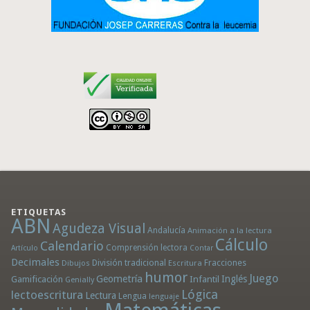
ETIQUETAS
ABN
Agudeza Visual
Andalucía
Animación a la lectura
Cálculo
Calendario
Comprensión lectora
Artículo
Contar
Decimales
División tradicional
Fracciones
Dibujos
Escritura
humor
Juego
Geometría
Infantil
Inglés
Gamificación
Genially
Lógica
lectoescritura
Lectura
Lengua
lenguaje