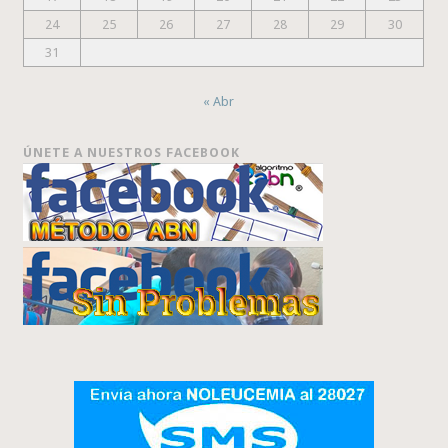
24
25
26
27
28
29
30
31
« Abr
ÚNETE A NUESTROS FACEBOOK