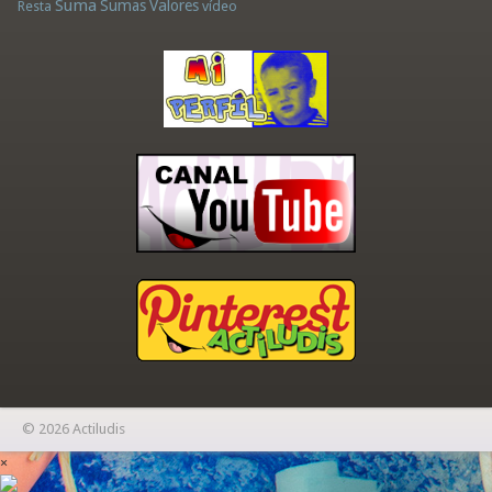
Suma
Sumas
Valores
Resta
vídeo
© 2026 Actiludis
×