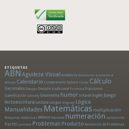
ETIQUETAS
ABN
Agudeza Visual
Andalucía
Animación a la lectura
Cálculo
Calendario
Comprensión lectora
Artículo
Contar
Decimales
División tradicional
Fracciones
Dibujos
Escritura
humor
Juego
Geometría
Infantil
Inglés
Gamificación
Genially
Lógica
lectoescritura
Lectura
Lengua
lenguaje
Matemáticas
Manualidades
multiplicación
numeración
México
Máquinas didácticas
Navidad
operaciones
Problemas
Producto
Paz
PDI
Resolución de Problemas
primaria