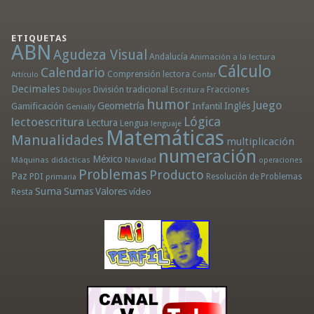
ETIQUETAS
ABN
Agudeza Visual
Andalucía
Animación a la lectura
Cálculo
Calendario
Comprensión lectora
Artículo
Contar
Decimales
División tradicional
Fracciones
Dibujos
Escritura
humor
Juego
Geometría
Infantil
Inglés
Gamificación
Genially
Lógica
lectoescritura
Lectura
Lengua
lenguaje
Matemáticas
Manualidades
multiplicación
numeración
México
Máquinas didácticas
Navidad
operaciones
Problemas
Producto
Paz
PDI
Resolución de Problemas
primaria
Suma
Sumas
Valores
Resta
vídeo