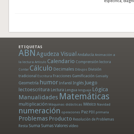
específica, diag
ETIQUETAS
ABN
Agudeza Visual
Andalucía
Animación a
Calendario
la lectura
Comprensión lectora
Artículo
Cálculo
Decimales
División
Dibujos
Contar
tradicional
Fracciones
Gamificación
Escritura
Genially
humor
Juego
Geometría
Infantil
Inglés
Lógica
lectoescritura
Lectura
Lengua
lenguaje
Matemáticas
Manualidades
multiplicación
México
Máquinas didácticas
Navidad
numeración
Paz
PDI
operaciones
primaria
Problemas
Producto
Resolución de Problemas
Suma
Sumas
Valores
Resta
vídeo