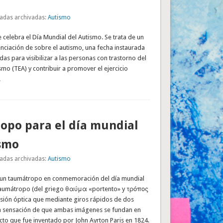
adas archivadas:
Autismo
se celebra el Día Mundial del Autismo. Se trata de un
enciación de sobre el autismo, una fecha instaurada
as para visibilizar a las personas con trastorno del
smo (TEA) y contribuir a promover el ejercicio
…
opo para el día mundial
ismo
adas archivadas:
Autismo
un taumátropo en conmemoración del día mundial
taumátropo (del griego θαύμα «portento» y τρόπος
lusión óptica que mediante giros rápidos de dos
a sensación de que ambas imágenes se fundan en
ecto que fue inventado por John Ayrton Paris en 1824.