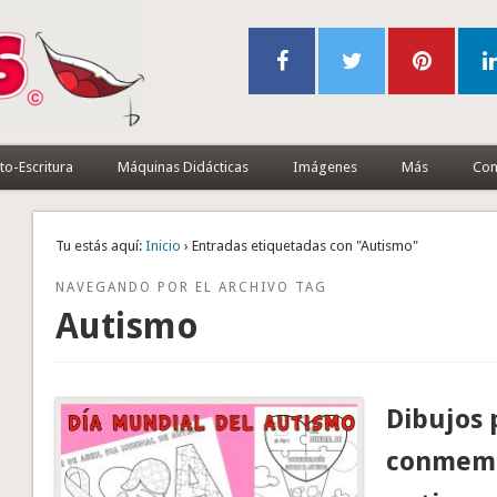
to-Escritura
Máquinas Didácticas
Imágenes
Más
Con
Tu estás aquí:
Inicio
› Entradas etiquetadas con "Autismo"
NAVEGANDO POR EL ARCHIVO TAG
Autismo
Dibujos 
conmemo