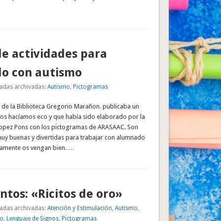
e actividades para
o con autismo
adas archivadas:
Autismo
,
Pictogramas
g de la Biblioteca Gregorio Marañon. publicaba un
nos hacíamos eco y que había sido elaborado por la
opez Pons con los pictogramas de ARASAAC. Son
muy buenas y divertidas para trabajar con alumnado
ramente os vengan bien. …
ntos: «Ricitos de oro»
adas archivadas:
Atención y Estimulación
,
Autismo
,
no
,
Lenguaje de Signos
,
Pictogramas