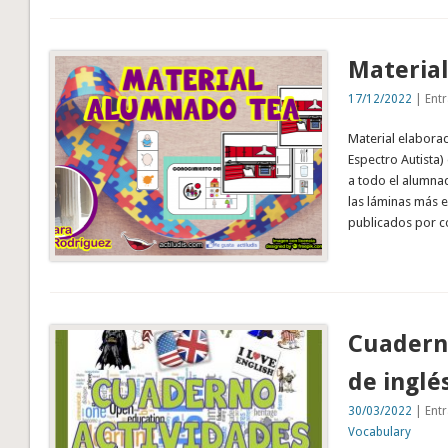
Materia
17/12/2022
| Entr
Material elabora
Espectro Autista)
a todo el alumnad
las láminas más 
publicados por 
Cuaderno
de inglé
30/03/2022
| Entr
Vocabulary