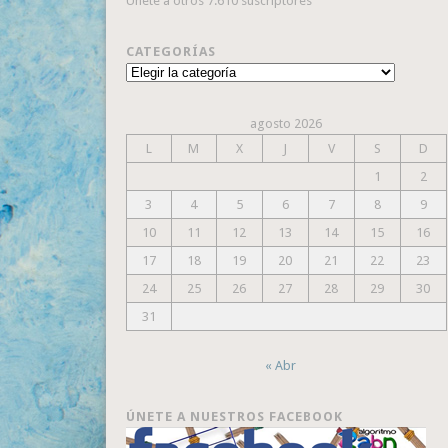
Únete a otros 7.610 suscriptores
CATEGORÍAS
Categorías
agosto 2026
L
M
X
J
V
S
D
1
2
3
4
5
6
7
8
9
10
11
12
13
14
15
16
17
18
19
20
21
22
23
24
25
26
27
28
29
30
31
« Abr
ÚNETE A NUESTROS FACEBOOK