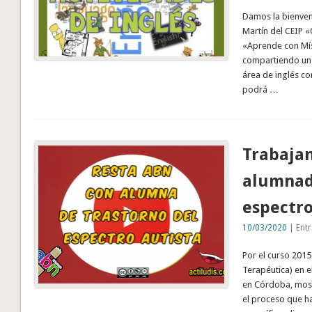
Damos la bienven
Martín del CEIP «
«Aprende con Mís
compartiendo un
área de inglés c
podrá …
Trabajan
alumnad
espectro
10/03/2020
| Entr
Por el curso 2015
Terapéutica) en e
en Córdoba, most
el proceso que ha