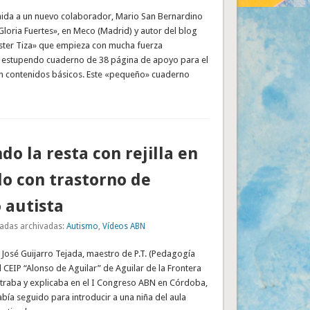
ida a un nuevo colaborador, Mario San Bernardino
Gloria Fuertes», en Meco (Madrid) y autor del blog
ter Tiza» que empieza con mucha fuerza
 estupendo cuaderno de 38 página de apoyo para el
on contenidos básicos. Este «pequeño» cuaderno
do la resta con rejilla en
o con trastorno de
 autista
adas archivadas:
Autismo
,
Vídeos ABN
 José Guijarro Tejada, maestro de P.T. (Pedagogía
l CEIP “Alonso de Aguilar” de Aguilar de la Frontera
raba y explicaba en el I Congreso ABN en Córdoba,
bía seguido para introducir a una niña del aula