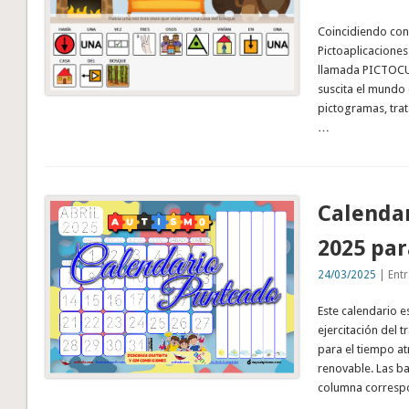
Coincidiendo con 
Pictoaplicacione
llamada PICTOCUE
suscita el mundo 
pictogramas, tra
…
Calenda
2025 par
24/03/2025
| Entr
Este calendario e
ejercitación del 
para el tiempo at
renovable. Las ba
columna correspo