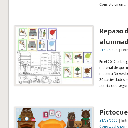
Consiste en un …
Repaso d
alumnad
31/03/2025
| Entr
En el 2012 el blo
material de que 
maestra Nieves L
304 actividades 
autista que segu
Pictocue
31/03/2025
| Entr
Conoc. del entor