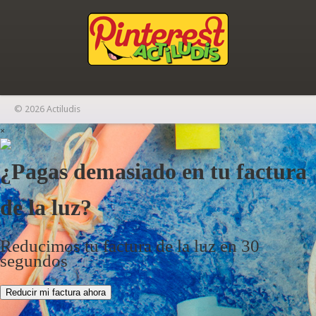
© 2026 Actiludis
×
¿Pagas demasiado en tu factura
de la luz?
Reducimos tu factura de la luz en 30
segundos
Reducir mi factura ahora