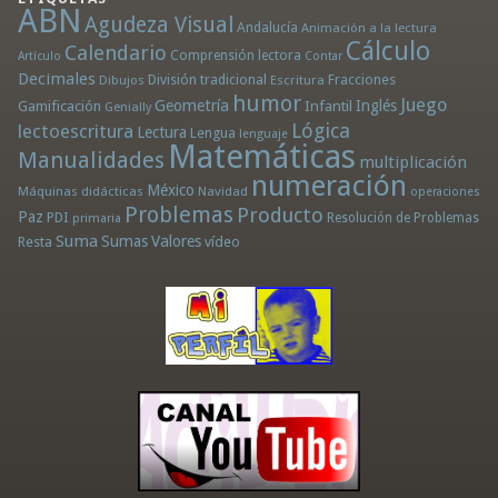
ABN
Agudeza Visual
Andalucía
Animación a la lectura
Cálculo
Calendario
Comprensión lectora
Artículo
Contar
Decimales
División tradicional
Fracciones
Dibujos
Escritura
humor
Juego
Geometría
Infantil
Inglés
Gamificación
Genially
Lógica
lectoescritura
Lectura
Lengua
lenguaje
Matemáticas
Manualidades
multiplicación
numeración
México
Máquinas didácticas
Navidad
operaciones
Problemas
Producto
Paz
PDI
Resolución de Problemas
primaria
Suma
Sumas
Valores
Resta
vídeo