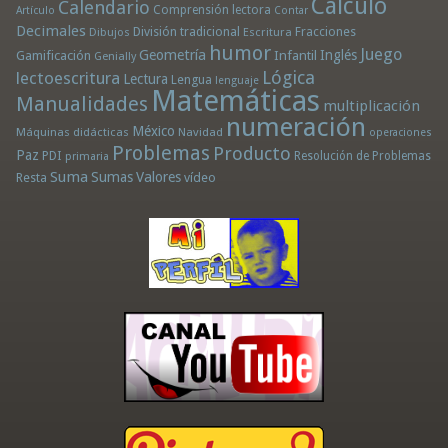
Cálculo
Calendario
Comprensión lectora
Artículo
Contar
Decimales
División tradicional
Fracciones
Dibujos
Escritura
humor
Juego
Geometría
Infantil
Inglés
Gamificación
Genially
Lógica
lectoescritura
Lectura
Lengua
lenguaje
Matemáticas
Manualidades
multiplicación
numeración
México
Máquinas didácticas
Navidad
operaciones
Problemas
Producto
Paz
PDI
Resolución de Problemas
primaria
Suma
Sumas
Valores
Resta
vídeo