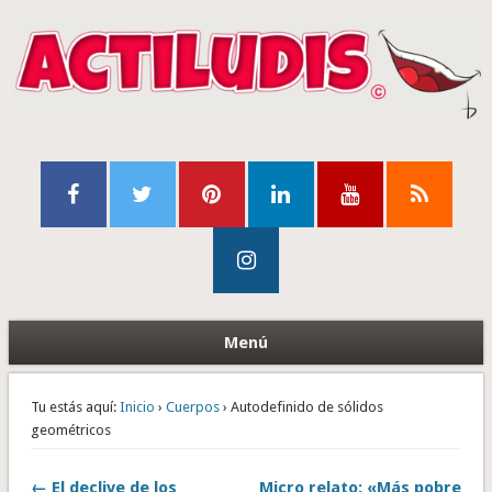
Menú
Tu estás aquí:
Inicio
›
Cuerpos
› Autodefinido de sólidos
geométricos
← El declive de los
Micro relato: «Más pobre