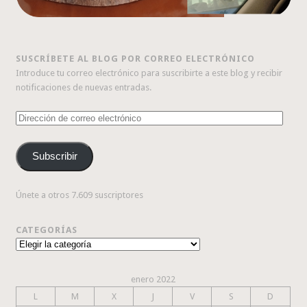
SUSCRÍBETE AL BLOG POR CORREO ELECTRÓNICO
Introduce tu correo electrónico para suscribirte a este blog y recibir
notificaciones de nuevas entradas.
Dirección
de
correo
Subscribir
electrónico
Únete a otros 7.609 suscriptores
CATEGORÍAS
Categorías
enero 2022
L
M
X
J
V
S
D