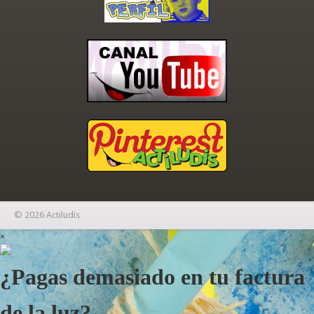
© 2026 Actiludis
×
¿Pagas demasiado en tu factura
de la luz?