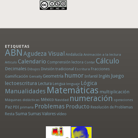
ETIQUETAS
ABN
Agudeza Visual
Andalucía
Animación a la lectura
Cálculo
Calendario
Comprensión lectora
Artículo
Contar
Decimales
División tradicional
Fracciones
Dibujos
Escritura
humor
Juego
Geometría
Infantil
Inglés
Gamificación
Genially
Lógica
lectoescritura
Lectura
Lengua
lenguaje
Matemáticas
Manualidades
multiplicación
numeración
México
Máquinas didácticas
Navidad
operaciones
Problemas
Producto
Paz
PDI
Resolución de Problemas
primaria
Suma
Sumas
Valores
Resta
vídeo