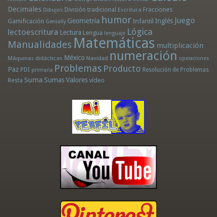
Decimales
División tradicional
Fracciones
Dibujos
Escritura
humor
Juego
Geometría
Infantil
Inglés
Gamificación
Genially
Lógica
lectoescritura
Lectura
Lengua
lenguaje
Matemáticas
Manualidades
multiplicación
numeración
México
Máquinas didácticas
Navidad
operaciones
Problemas
Producto
Paz
PDI
Resolución de Problemas
primaria
Suma
Sumas
Valores
Resta
vídeo