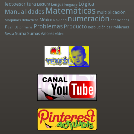
Lógica
lectoescritura
Lectura
Lengua
lenguaje
Matemáticas
Manualidades
multiplicación
numeración
México
Máquinas didácticas
Navidad
operaciones
Problemas
Producto
Paz
PDI
Resolución de Problemas
primaria
Suma
Sumas
Valores
Resta
vídeo