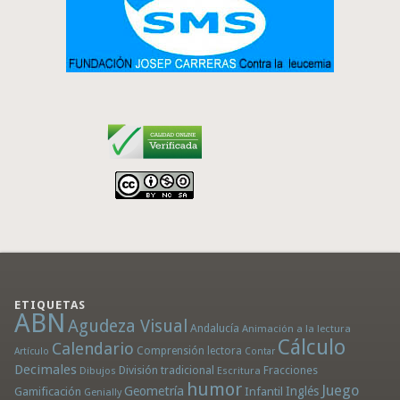
ETIQUETAS
ABN
Agudeza Visual
Andalucía
Animación a la lectura
Cálculo
Calendario
Comprensión lectora
Artículo
Contar
Decimales
División tradicional
Fracciones
Dibujos
Escritura
humor
Juego
Geometría
Infantil
Inglés
Gamificación
Genially