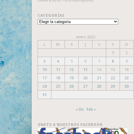
Únete a otros 7.610 suscriptores
CATEGORÍAS
Categorías
enero 2022
L
M
X
J
V
S
D
1
2
3
4
5
6
7
8
9
10
11
12
13
14
15
16
17
18
19
20
21
22
23
24
25
26
27
28
29
30
31
« Dic
Feb »
ÚNETE A NUESTROS FACEBOOK