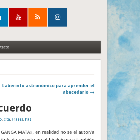
tacto
Laberinto astronómico para aprender el
abecedario →
cuerdo
o
,
cita
,
Frases
,
Paz
I GANGA MATA», en realidad no se el autor/a
 título de respeto en el hinduismo y también