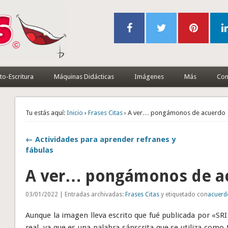
to-Escritura
Máquinas Didácticas
Imágenes
Más
Con
Tu estás aquí:
Inicio
›
Frases Citas
› A ver… pongámonos de acuerdo
← Actividades para aprender refranes y
fábulas
A ver… pongámonos de a
03/01/2022 | Entradas archivadas:
Frases Citas
y etiquetado con
acuerd
Aunque la imagen lleva escrito que fué publicada por «SR
real, ya que es una palabra sánscrita que se utiliza como