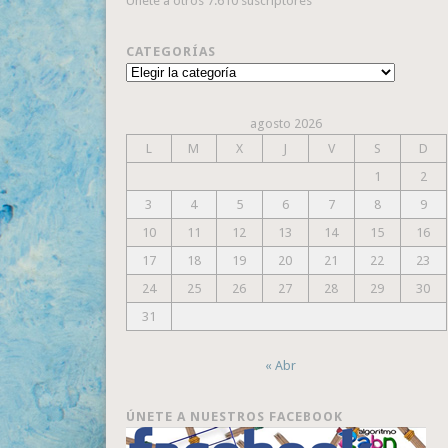
Únete a otros 7.610 suscriptores
CATEGORÍAS
Categorías
agosto 2026
L
M
X
J
V
S
D
1
2
3
4
5
6
7
8
9
10
11
12
13
14
15
16
17
18
19
20
21
22
23
24
25
26
27
28
29
30
31
« Abr
ÚNETE A NUESTROS FACEBOOK