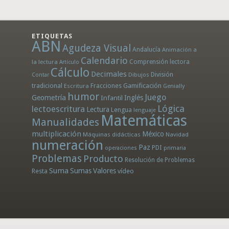
ETIQUETAS
ABN
Agudeza Visual
Andalucía
Animación a
Calendario
la lectura
Comprensión lectora
Artículo
Cálculo
Decimales
División
Dibujos
Contar
tradicional
Fracciones
Gamificación
Escritura
Genially
humor
Juego
Geometría
Infantil
Inglés
Lógica
lectoescritura
Lectura
Lengua
lenguaje
Matemáticas
Manualidades
multiplicación
México
Máquinas didácticas
Navidad
numeración
Paz
PDI
operaciones
primaria
Problemas
Producto
Resolución de Problemas
Suma
Sumas
Valores
Resta
vídeo