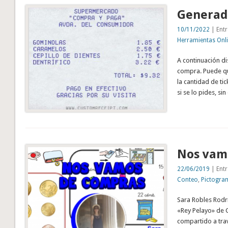
Generad
10/11/2022
| Entr
Herramientas Onl
A continuación di
compra. Puede qu
la cantidad de ti
si se lo pides, s
Nos vam
22/06/2019
| Entr
Conteo
,
Pictogra
Sara Robles Rodr
«Rey Pelayo» de 
compartido a tra