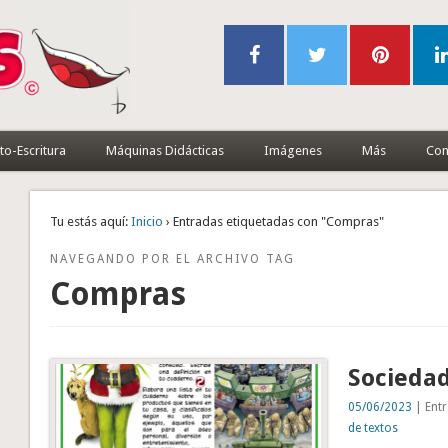
to-Escritura
Máquinas Didácticas
Imágenes
Más
Con
Tu estás aquí:
Inicio
› Entradas etiquetadas con "Compras"
NAVEGANDO POR EL ARCHIVO TAG
Compras
Socieda
05/06/2023
| Entr
de textos