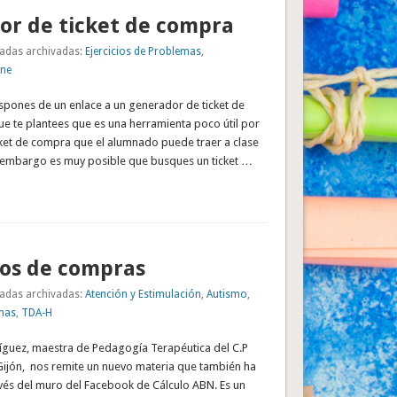
or de ticket de compra
adas archivadas:
Ejercicios de Problemas
,
ine
spones de un enlace a un generador de ticket de
e te plantees que es una herramienta poco útil por
cket de compra que el alumnado puede traer a clase
in embargo es muy posible que busques un ticket …
os de compras
adas archivadas:
Atención y Estimulación
,
Autismo
,
mas
,
TDA-H
íguez, maestra de Pedagogía Terapéutica del C.P
Gijón, nos remite un nuevo materia que también ha
vés del muro del Facebook de Cálculo ABN. Es un