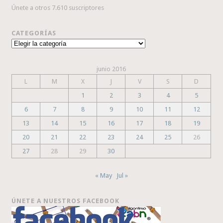
Únete a otros 7.610 suscriptores
CATEGORÍAS
Categorías
junio 2016
L
M
X
J
V
S
D
1
2
3
4
5
6
7
8
9
10
11
12
13
14
15
16
17
18
19
20
21
22
23
24
25
26
27
28
29
30
« May
Jul »
ÚNETE A NUESTROS FACEBOOK