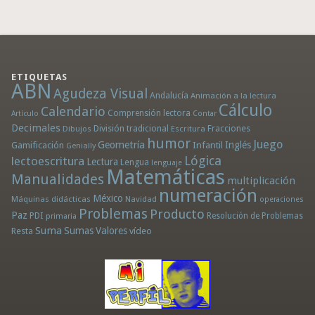
ETIQUETAS
ABN
Agudeza Visual
Andalucía
Animación a la lectura
Cálculo
Calendario
Comprensión lectora
Artículo
Contar
Decimales
División tradicional
Fracciones
Dibujos
Escritura
humor
Juego
Geometría
Infantil
Inglés
Gamificación
Genially
Lógica
lectoescritura
Lectura
Lengua
lenguaje
Matemáticas
Manualidades
multiplicación
numeración
México
Máquinas didácticas
Navidad
operaciones
Problemas
Producto
Paz
PDI
Resolución de Problemas
primaria
Suma
Sumas
Valores
Resta
vídeo