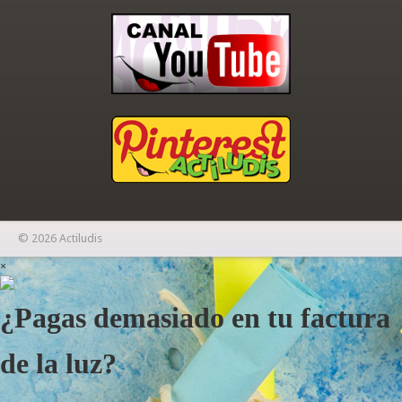
© 2026 Actiludis
×
¿Pagas demasiado en tu factura
de la luz?