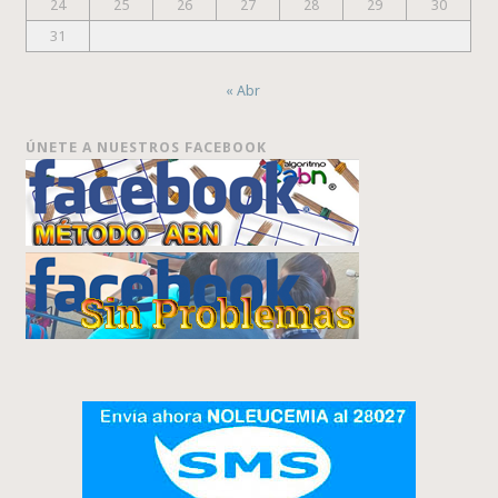
24
25
26
27
28
29
30
31
« Abr
ÚNETE A NUESTROS FACEBOOK