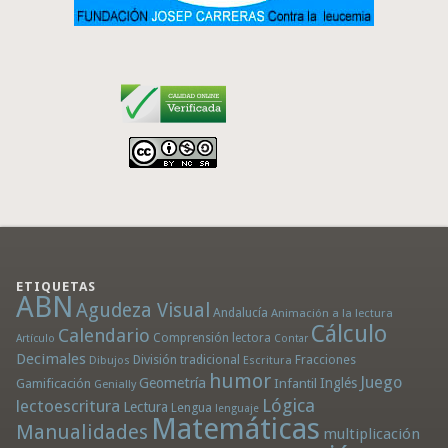
ETIQUETAS
ABN
Agudeza Visual
Andalucía
Animación a la lectura
Cálculo
Calendario
Comprensión lectora
Artículo
Contar
Decimales
División tradicional
Fracciones
Dibujos
Escritura
humor
Juego
Geometría
Infantil
Inglés
Gamificación
Genially
Lógica
lectoescritura
Lectura
Lengua
lenguaje
Matemáticas
Manualidades
multiplicación