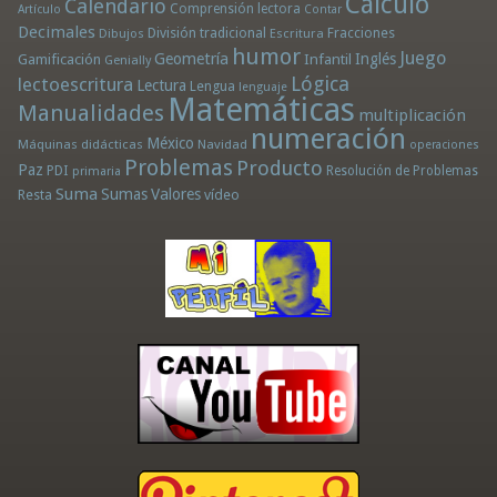
Cálculo
Calendario
Comprensión lectora
Artículo
Contar
Decimales
División tradicional
Fracciones
Dibujos
Escritura
humor
Juego
Geometría
Infantil
Inglés
Gamificación
Genially
Lógica
lectoescritura
Lectura
Lengua
lenguaje
Matemáticas
Manualidades
multiplicación
numeración
México
Máquinas didácticas
Navidad
operaciones
Problemas
Producto
Paz
PDI
Resolución de Problemas
primaria
Suma
Sumas
Valores
Resta
vídeo