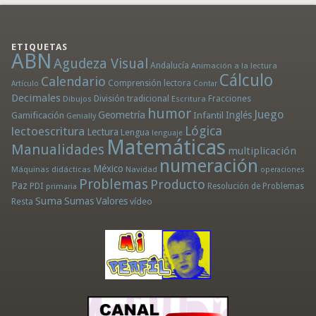
ETIQUETAS
ABN
Agudeza Visual
Andalucía
Animación a la lectura
Cálculo
Calendario
Comprensión lectora
Artículo
Contar
Decimales
División tradicional
Fracciones
Dibujos
Escritura
humor
Juego
Geometría
Infantil
Inglés
Gamificación
Genially
Lógica
lectoescritura
Lectura
Lengua
lenguaje
Matemáticas
Manualidades
multiplicación
numeración
México
Máquinas didácticas
Navidad
operaciones
Problemas
Producto
Paz
PDI
Resolución de Problemas
primaria
Suma
Sumas
Valores
Resta
vídeo