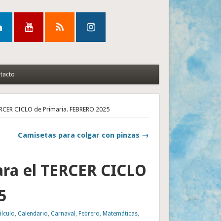
tacto
ERCER CICLO de Primaria. FEBRERO 2025
Camisetas para colgar con pinzas →
ra el TERCER CICLO
5
álculo
,
Calendario
,
Carnaval
,
Febrero
,
Matemáticas
,