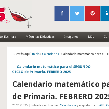
to-Escritura
Máquinas Didácticas
Imágenes
Más
Con
Tu estás aquí:
Inicio
›
Calendarios
› Calendario matemático para el T
← Calendario matemático para el SEGUNDO
CICLO de Primaria. FEBRERO 2025
Calendario matemático pa
de Primaria. FEBRERO 202
29/01/2025 | Entradas archivadas:
Calendarios
y etiquetado con
ABN
,
C