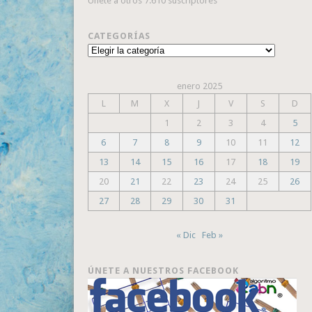
Únete a otros 7.610 suscriptores
CATEGORÍAS
Categorías
enero 2025
L
M
X
J
V
S
D
1
2
3
4
5
6
7
8
9
10
11
12
13
14
15
16
17
18
19
20
21
22
23
24
25
26
27
28
29
30
31
« Dic
Feb »
ÚNETE A NUESTROS FACEBOOK